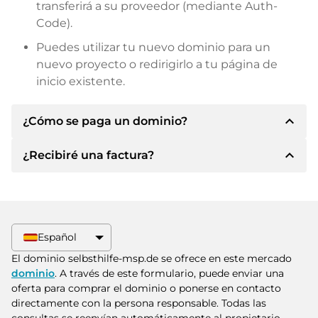
transferirá a su proveedor (mediante Auth-
Code).
Puedes utilizar tu nuevo dominio para un
nuevo proyecto o redirigirlo a tu página de
inicio existente.
expand_less
¿Cómo se paga un dominio?
expand_less
¿Recibiré una factura?
Tras llegar a un acuerdo, el propietario le
informará de los detalles del pago. A
continuación, el propietario le facilitará los datos
Sí, el vendedor le enviará la factura
bancarios SEPA y, si lo desea, también le ofrecerá
correspondiente. Para precios de compra
Paypal u otros métodos de pago.
superiores, también recibirá un contrato de
Español
compra adicional si lo solicita.
Indique siempre el nombre de dominio y el
El dominio selbsthilfe-msp.de se ofrece en este mercado
número de factura al realizar la transferencia.
dominio
. A través de este formulario, puede enviar una
oferta para comprar el dominio o ponerse en contacto
directamente con la persona responsable. Todas las