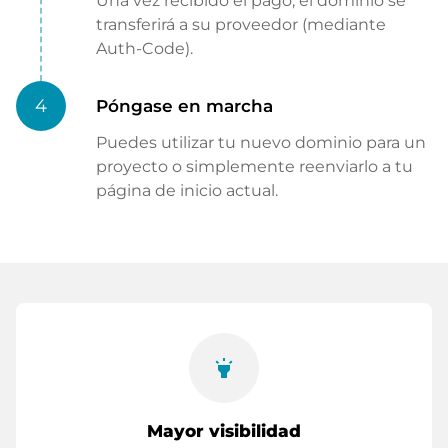
Una vez recibido el pago, el dominio se
transferirá a su proveedor (mediante
Auth-Code).
4
Póngase en marcha
Puedes utilizar tu nuevo dominio para un
proyecto o simplemente reenviarlo a tu
página de inicio actual.
highlight
Mayor visibilidad